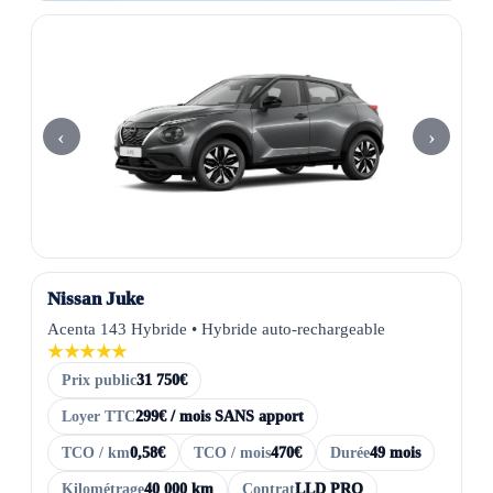
‹
›
Nissan Juke
Acenta 143 Hybride • Hybride auto-rechargeable
★★★★★
Prix public
31 750€
Loyer TTC
299€ / mois SANS apport
TCO / km
0,58€
TCO / mois
470€
Durée
49 mois
Kilométrage
40 000 km
Contrat
LLD PRO