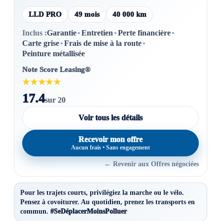
LLD PRO
49 mois
40 000 km
Inclus :
Garantie
•
Entretien
•
Perte financière
•
Carte grise
•
Frais de mise à la route
•
Peinture métallisée
Note Score Leasing®
★★★★★
17.4
sur 20
Voir tous les détails
Recevoir mon offre
Aucun frais • Sans engagement
← Revenir aux Offres négociées
Pour les trajets courts, privilégiez la marche ou le vélo.
Pensez à covoiturer. Au quotidien, prenez les transports en
commun.
#SeDéplacerMoinsPolluer