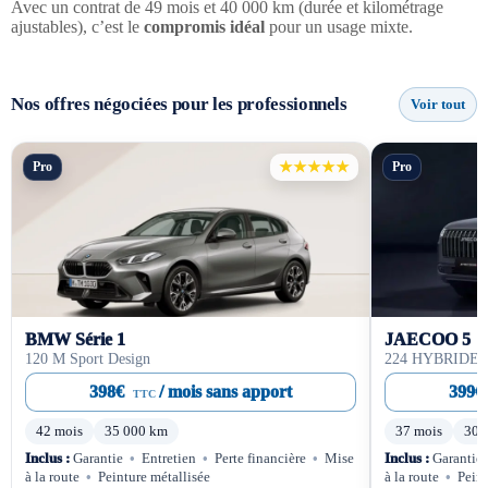
Avec un contrat de 49 mois et 40 000 km (durée et kilométrage
ajustables), c’est le
compromis idéal
pour un usage mixte.
Nos offres négociées pour les professionnels
Voir tout
Pro
★★★★★
Pro
BMW Série 1
JAECOO 5
120 M Sport Design
224 HYBRIDE
398€
/ mois sans apport
399€
TTC
42 mois
35 000 km
37 mois
30 
Inclus :
Garantie
•
Entretien
•
Perte financière
•
Mise
Inclus :
Garantie
à la route
•
Peinture métallisée
à la route
•
Peint