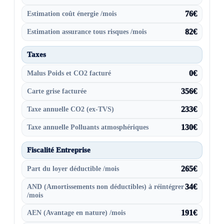
Estimation coût énergie /mois
76€
Estimation assurance tous risques /mois
82€
Taxes
Malus Poids et CO2 facturé
0€
Carte grise facturée
356€
Taxe annuelle CO2 (ex-TVS)
233€
Taxe annuelle Polluants atmosphériques
130€
Fiscalité Entreprise
Part du loyer déductible /mois
265€
AND (Amortissements non déductibles) à réintégrer
34€
/mois
AEN (Avantage en nature) /mois
191€