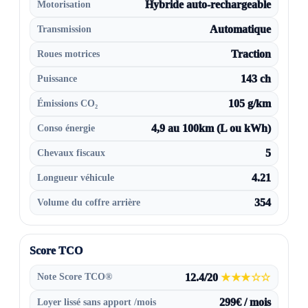
Motorisation
Hybride auto-rechargeable
Transmission
Automatique
Roues motrices
Traction
Puissance
143 ch
Émissions CO₂
105 g/km
Conso énergie
4,9 au 100km (L ou kWh)
Chevaux fiscaux
5
Longueur véhicule
4.21
Volume du coffre arrière
354
Score TCO
Note Score TCO®
12.4/20
★★★☆☆
Loyer lissé sans apport /mois
299€ / mois