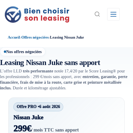
Passer
au
contenu
Accueil
›
Offres négociées
›
Leasing Nissan Juke
Nos offres négociées
Leasing Nissan Juke sans apport
L’offre LLD
très performante
notée 17,4/20 par le Score Leasing® pour
les professionnels : 299 €/mois sans apport, avec
entretien, garantie, perte
financière, frais de mise à la route, carte grise et peinture métallisée
inclus.
Durée et kilométrage ajustables.
Offre PRO •
6 août 2026
Nissan Juke
299€
/ mois TTC sans apport