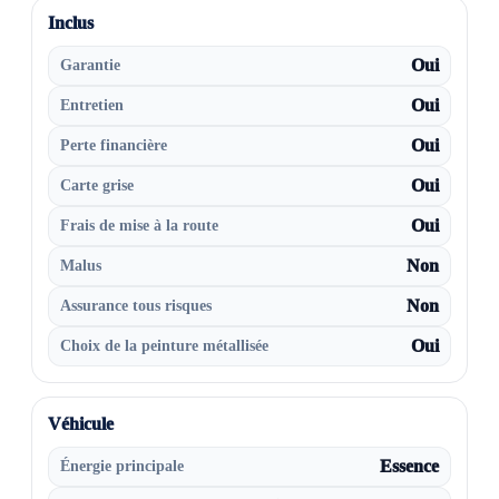
Inclus
Garantie
Oui
Entretien
Oui
Perte financière
Oui
Carte grise
Oui
Frais de mise à la route
Oui
Malus
Non
Assurance tous risques
Non
Choix de la peinture métallisée
Oui
Véhicule
Énergie principale
Essence