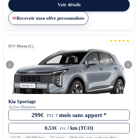
Voir détails
Recevoir mon offre personnalisée
★★★★★
SUV Moyen (C)
‹
›
Kia Sportage
Active Business
299€
/ mois sans apport *
TTC
0,53€
/ km (TCO)
TTC