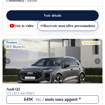
Condition(s) :
Aucune
Voir détails
Voir la vidéo
Recevoir mon offre personnalisée
Premium
★★★★★
SUV Moyen (C)
‹
›
Audi Q3
272 CH S line PHEV
649€
/ mois sans apport *
TTC