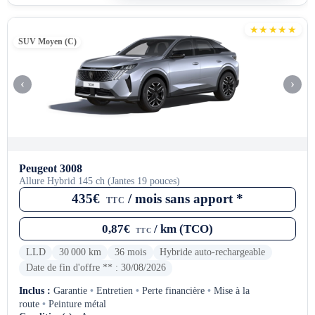
★★★★★
SUV Moyen (C)
‹
›
Peugeot 3008
Allure Hybrid 145 ch (Jantes 19 pouces)
435€
/ mois sans apport *
TTC
0,87€
/ km (TCO)
TTC
LLD
30 000 km
36 mois
Hybride auto-rechargeable
Date de fin d'offre ** : 30/08/2026
Inclus :
Garantie
•
Entretien
•
Perte financière
•
Mise à la
route
•
Peinture métal