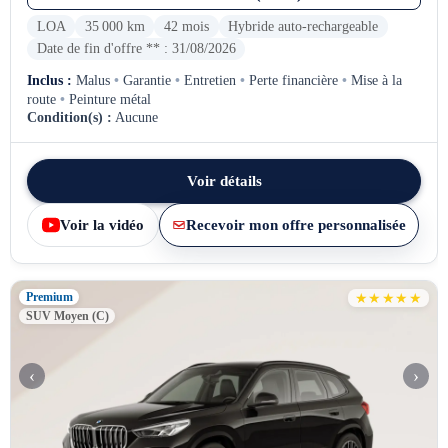
LOA
35 000 km
42 mois
Hybride auto-rechargeable
Date de fin d'offre ** : 31/08/2026
Inclus :
Malus
•
Garantie
•
Entretien
•
Perte financière
•
Mise à la
route
•
Peinture métal
Condition(s) :
Aucune
Voir détails
Voir la vidéo
Recevoir mon offre personnalisée
Premium
★★★★★
SUV Moyen (C)
‹
›