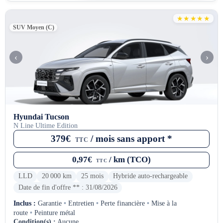
★★★★★
SUV Moyen (C)
‹
›
Hyundai Tucson
N Line Ultime Edition
379€
/ mois sans apport *
TTC
0,97€
/ km (TCO)
TTC
LLD
20 000 km
25 mois
Hybride auto-rechargeable
Date de fin d'offre ** : 31/08/2026
Inclus :
Garantie
•
Entretien
•
Perte financière
•
Mise à la
route
•
Peinture métal
Condition(s) :
Aucune