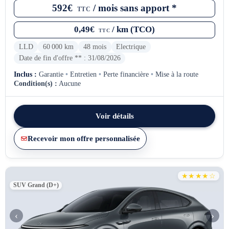
592€
/ mois sans apport *
TTC
0,49€
/ km (TCO)
TTC
LLD
60 000 km
48 mois
Electrique
Date de fin d'offre ** : 31/08/2026
Inclus :
Garantie
•
Entretien
•
Perte financière
•
Mise à la route
Condition(s) :
Aucune
Voir détails
Recevoir mon offre personnalisée
★★★★☆
SUV Grand (D+)
‹
›