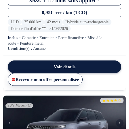
398€
/ mois sans apport *
TTC
0,95€
/ km (TCO)
TTC
LLD
35 000 km
42 mois
Hybride auto-rechargeable
Date de fin d'offre ** : 31/08/2026
Inclus :
Garantie
•
Entretien
•
Perte financière
•
Mise à la
route
•
Peinture métal
Condition(s) :
Aucune
Voir détails
Recevoir mon offre personnalisée
★★★★☆
SUV Moyen (C)
‹
›