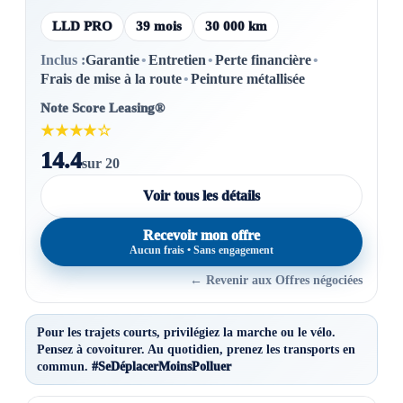
LLD PRO
39 mois
30 000 km
Inclus :
Garantie
•
Entretien
•
Perte financière
•
Frais de mise à la route
•
Peinture métallisée
Note Score Leasing®
★★★★☆
14.4
sur 20
Voir tous les détails
Recevoir mon offre
Aucun frais • Sans engagement
← Revenir aux Offres négociées
Pour les trajets courts, privilégiez la marche ou le vélo.
Pensez à covoiturer. Au quotidien, prenez les transports en
commun.
#SeDéplacerMoinsPolluer