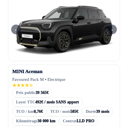
‹
›
MINI Aceman
Favoured Pack M • Electrique
★★★★☆
Prix public
39 565€
Loyer TTC
492€ / mois SANS apport
TCO / km
0,76€
TCO / mois
585€
Durée
39 mois
Kilométrage
30 000 km
Contrat
LLD PRO