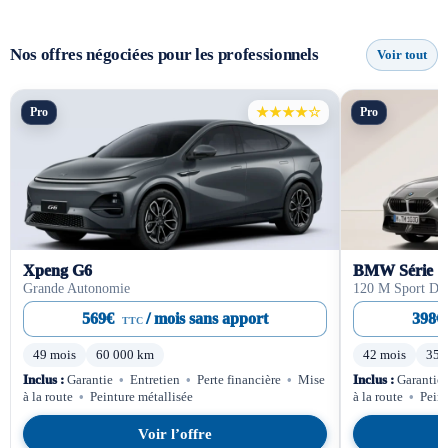
Nos offres négociées pour les professionnels
Voir tout
Pro
★★★★☆
Pro
Xpeng G6
BMW Série 1
Grande Autonomie
120 M Sport De
569€
/ mois sans apport
398€
TTC
49 mois
60 000 km
42 mois
35 
Inclus :
Garantie
•
Entretien
•
Perte financière
•
Mise
Inclus :
Garantie
à la route
•
Peinture métallisée
à la route
•
Peint
Voir l’offre