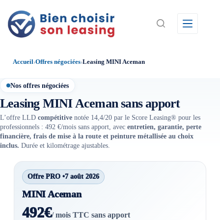
Passer
au
contenu
Accueil
›
Offres négociées
›
Leasing MINI Aceman
Nos offres négociées
Leasing MINI Aceman sans apport
L’offre LLD
compétitive
notée 14,4/20 par le Score Leasing® pour les
professionnels : 492 €/mois sans apport, avec
entretien, garantie, perte
financière, frais de mise à la route et peinture métallisée au choix
inclus.
Durée et kilométrage ajustables.
Offre PRO •
7 août 2026
MINI Aceman
492€
/ mois TTC sans apport