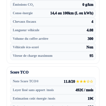
Émissions CO₂
0 g/km
Conso énergie
14,4 au 100km (L ou kWh)
Chevaux fiscaux
4
Longueur véhicule
4.08
Volume du coffre arrière
300
Véhicule éco-scoré
Non
Vitesse de charge maximum
95
Score TCO
Note Score TCO®
11.8/20
★★★☆☆
Loyer lissé sans apport /mois
492€ / mois
Estimation coût énergie /mois
19€