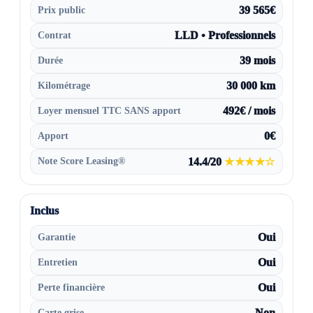
Prix public
39 565€
Contrat
LLD • Professionnels
Durée
39 mois
Kilométrage
30 000 km
Loyer mensuel TTC SANS apport
492€ / mois
Apport
0€
Note Score Leasing®
14.4/20
★★★★☆
Inclus
Garantie
Oui
Entretien
Oui
Perte financière
Oui
Carte grise
Non