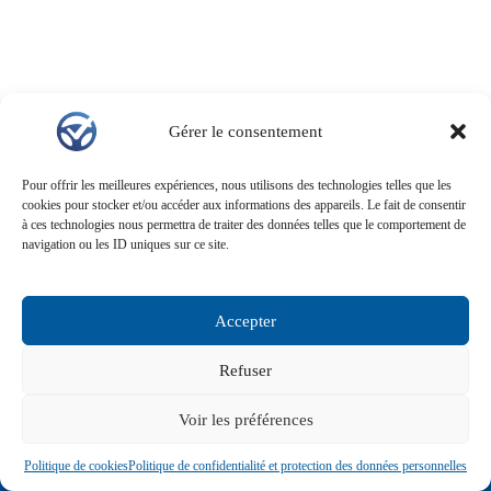
Gérer le consentement
Pour offrir les meilleures expériences, nous utilisons des technologies telles que les
cookies pour stocker et/ou accéder aux informations des appareils. Le fait de consentir
à ces technologies nous permettra de traiter des données telles que le comportement de
navigation ou les ID uniques sur ce site.
Accepter
Copyright © 2026 Bien Choisir Son Leasing. Tous droits
réservés.
Refuser
Voir les préférences
Evaluer mon leasing
Devenir Partenaire
Portail Partenaires
Mentions légales
Politique de cookies
Politique de confidentialité et protection des données personnelles
Politique de confidentialité
Politique de cookies