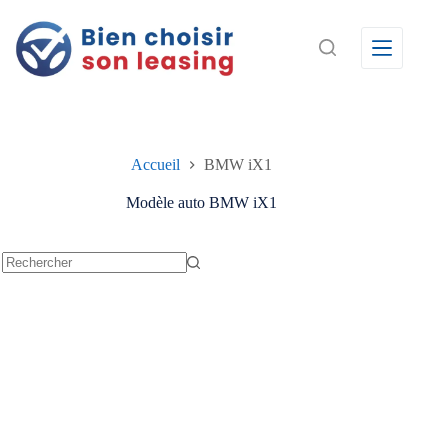
Passer
au
contenu
Accueil
BMW iX1
Modèle auto
BMW iX1
Aucun
résultat